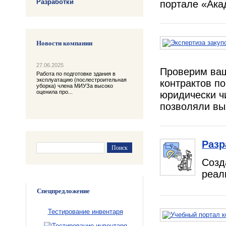
Разработки
портале «Ака
Новости компании
27.06.2025
Проверим ваш
Работа по подготовке здания в
эксплуатацию (послестроительная
контрактов п
уборка) члена МИУЗа высоко
оценила про...
юридически ч
позволяли вы
Разр
Созд
реал
Спецпредложение
Тестирование инвентаря