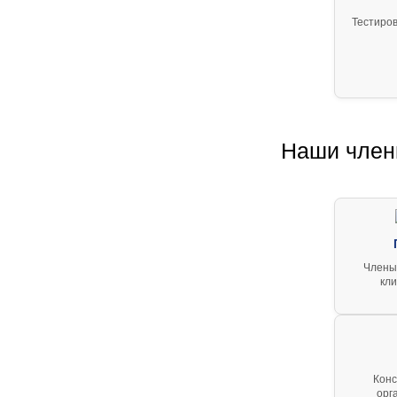
Тестиров
Наши чле
Члены
кли
Конс
орг