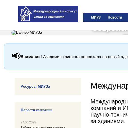
МИУЗ
Новости
Современ
к
📢
Внимание!
Академия клининга переехала на новый ад
Междунар
Ресурсы МИУЗа
Международны
компаний и И
Новости компании
научно-технич
за зданиями.
27.06.2025
Работа по подготовке здания в